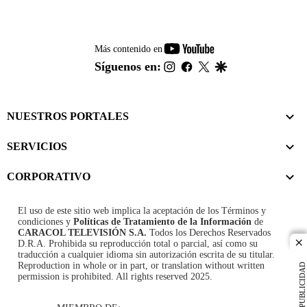
youtube-
Más contenido en
footer
instagram
facebook
twitter
google
Síguenos en:
NUESTROS PORTALES
SERVICIOS
CORPORATIVO
El uso de este sitio web implica la aceptación de los
Términos y
condiciones
y
Políticas de Tratamiento de la Información
de
CARACOL TELEVISIÓN S.A.
Todos los Derechos Reservados
D.R.A. Prohibida su reproducción total o parcial, así como su
cl
traducción a cualquier idioma sin autorización escrita de su titular.
Reproduction in whole or in part, or translation without written
PUBLICIDAD
permission is prohibited. All rights reserved 2025.