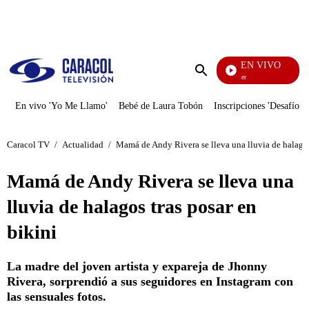
PUBLICIDAD
EN VIVO
Noches De Premier
Enviar
búsqueda
En vivo 'Yo Me Llamo'
Bebé de Laura Tobón
Inscripciones 'Desafío'
Caracol TV
/
Actualidad
/
Mamá de Andy Rivera se lleva una lluvia de halagos
Mamá de Andy Rivera se lleva una
lluvia de halagos tras posar en
bikini
La madre del joven artista y expareja de Jhonny
Rivera, sorprendió a sus seguidores en Instagram con
las sensuales fotos.