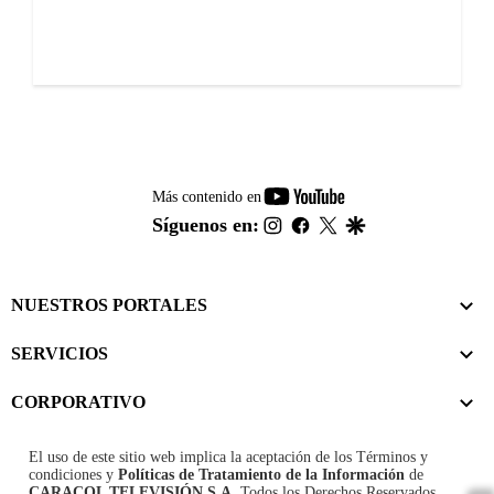
youtube-
Más contenido en
footer
instagram
facebook
twitter
google
Síguenos en:
NUESTROS PORTALES
SERVICIOS
CORPORATIVO
El uso de este sitio web implica la aceptación de los
Términos y
condiciones
y
Políticas de Tratamiento de la Información
de
CARACOL TELEVISIÓN S.A.
Todos los Derechos Reservados