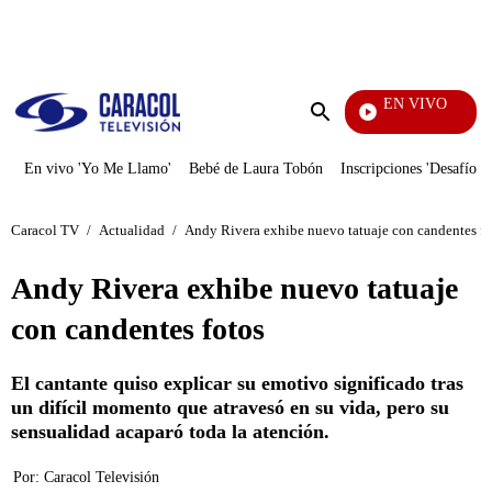
PUBLICIDAD
EN VIVO
Pura Diversión
Enviar
búsqueda
En vivo 'Yo Me Llamo'
Bebé de Laura Tobón
Inscripciones 'Desafío'
Caracol TV
/
Actualidad
/
Andy Rivera exhibe nuevo tatuaje con candentes fo
Andy Rivera exhibe nuevo tatuaje
con candentes fotos
El cantante quiso explicar su emotivo significado tras
un difícil momento que atravesó en su vida, pero su
sensualidad acaparó toda la atención.
Por:
Caracol Televisión