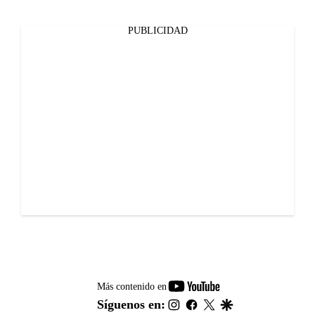
PUBLICIDAD
youtube-
Más contenido en
footer
instagram
facebook
twitter
google
Síguenos en: