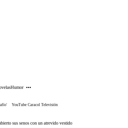
PUBLICIDAD
velas
Humor
afío'
YouTube Caracol Televisión
bierto sus senos con un atrevido vestido