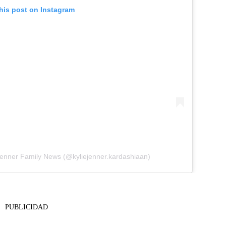
his post on Instagram
Jenner Family News (@kyliejenner.kardashiaan)
PUBLICIDAD