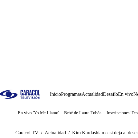
Inicio
Programas
Actualidad
Desafío
En vivo
No
En vivo 'Yo Me Llamo'
Bebé de Laura Tobón
Inscripciones 'Des
Juegos
Caracol TV
/
Actualidad
/
Kim Kardashian casi deja al descu