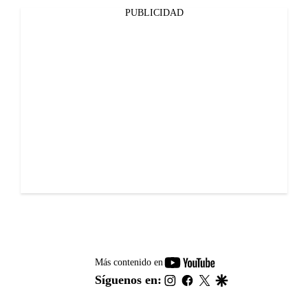
PUBLICIDAD
youtube-
Más contenido en
footer
instagram
facebook
twitter
google
Síguenos en: