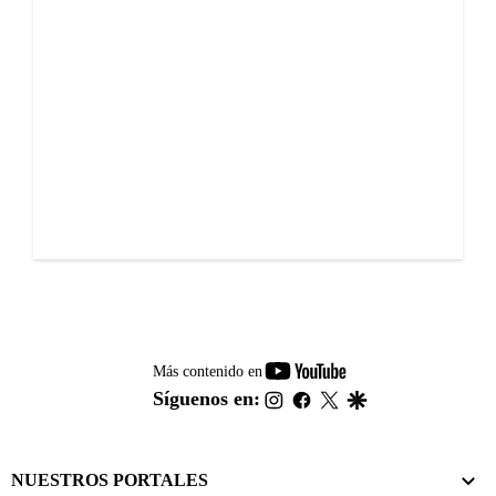
youtube-
Más contenido en
footer
instagram
facebook
twitter
google
Síguenos en:
NUESTROS PORTALES