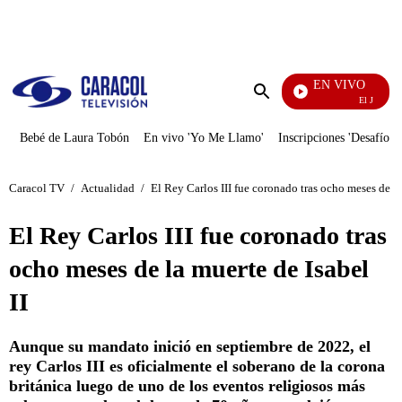
PUBLICIDAD
EN VIVO
El Juego De Mi 
Enviar
búsqueda
Bebé de Laura Tobón
En vivo 'Yo Me Llamo'
Inscripciones 'Desafío'
Caracol TV
/
Actualidad
/
El Rey Carlos III fue coronado tras ocho meses de la
El Rey Carlos III fue coronado tras
ocho meses de la muerte de Isabel
II
Aunque su mandato inició en septiembre de 2022, el
rey Carlos III es oficialmente el soberano de la corona
británica luego de uno de los eventos religiosos más