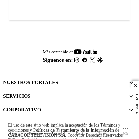
youtube-
Más contenido en
footer
instagram
facebook
twitter
google
Síguenos en:
NUESTROS PORTALES
cl
SERVICIOS
PUBLICIDAD
CORPORATIVO
El uso de este sitio web implica la aceptación de los
Términos y
condiciones
y
Políticas de Tratamiento de la Información
de
Inicio
Programas
Actualidad
Desafío
En vivo
Más
CARACOL TELEVISIÓN S.A.
Todos los Derechos Reservados