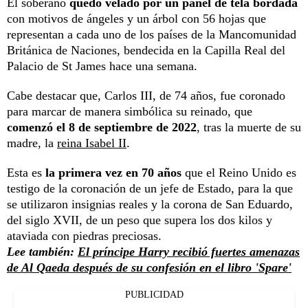
El soberano
quedó velado por un panel de tela bordada
con motivos de ángeles y un árbol con 56 hojas que
representan a cada uno de los países de la Mancomunidad
Británica de Naciones, bendecida en la Capilla Real del
Palacio de St James hace una semana.
Cabe destacar que, Carlos III, de 74 años, fue coronado
para marcar de manera simbólica su reinado, que
comenzó el 8 de septiembre de 2022
, tras la muerte de su
madre, la
reina Isabel II
.
Esta es
la primera vez en 70 años
que el Reino Unido es
testigo de la coronación de un jefe de Estado, para la que
se utilizaron insignias reales y la corona de San Eduardo,
del siglo XVII, de un peso que supera los dos kilos y
ataviada con piedras preciosas.
Lee también:
El príncipe Harry recibió fuertes amenazas
de Al Qaeda después de su confesión en el libro 'Spare'
PUBLICIDAD