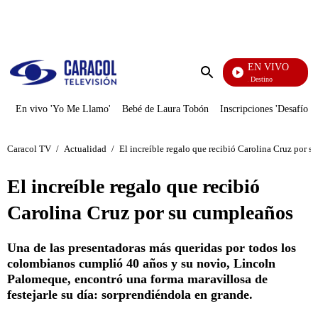
PUBLICIDAD
EN VIVO
El Juego De Mi Destino
Enviar
búsqueda
En vivo 'Yo Me Llamo'
Bebé de Laura Tobón
Inscripciones 'Desafío'
Caracol TV
/
Actualidad
/
El increíble regalo que recibió Carolina Cruz por 
El increíble regalo que recibió
Carolina Cruz por su cumpleaños
Una de las presentadoras más queridas por todos los
colombianos cumplió 40 años y su novio, Lincoln
Palomeque, encontró una forma maravillosa de
festejarle su día: sorprendiéndola en grande.