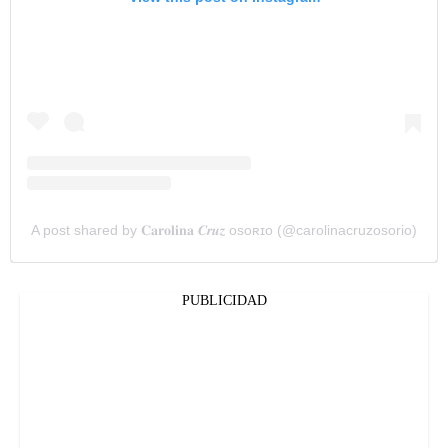
A post shared by 𝐂𝐚𝐫𝐨𝐥𝐢𝐧𝐚 𝑪𝒓𝒖𝒛 ᴏsᴏʀɪᴏ (@carolinacruzosorio)
PUBLICIDAD