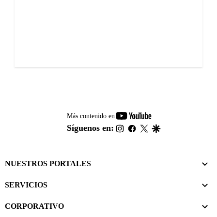
youtube-
Más contenido en
footer
instagram
facebook
twitter
google
Síguenos en:
NUESTROS PORTALES
SERVICIOS
CORPORATIVO