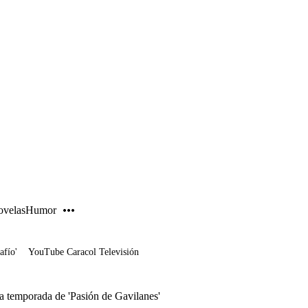
PUBLICIDAD
velas
Humor
afío'
YouTube Caracol Televisión
a temporada de 'Pasión de Gavilanes'