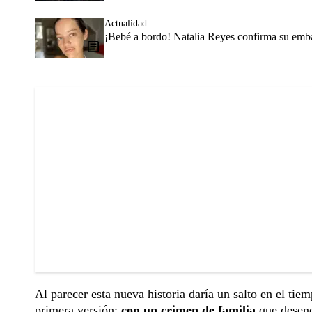
Actualidad
¡Bebé a bordo! Natalia Reyes confirma su emb
Al parecer esta nueva historia daría un salto en el ti
primera versión:
con un crimen de familia
que desenc