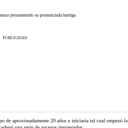
arazo presumiendo su pronunciada barriga
PUBLICIDAD
empo de aproximadamente 20 años e iniciaría tal cual empezó la
adenó una serie de sucesos inesperados.