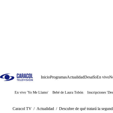
Inicio
Programas
Actualidad
Desafío
En vivo
No
En vivo 'Yo Me Llamo'
Bebé de Laura Tobón
Inscripciones 'Des
Juegos
Caracol TV
/
Actualidad
/
Descubre de qué tratará la segund