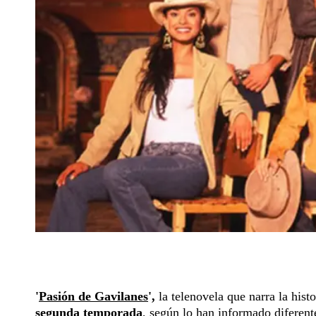
'
Pasión de Gavilanes
',
la telenovela que narra la his
segunda temporada
, según lo han informado diferent