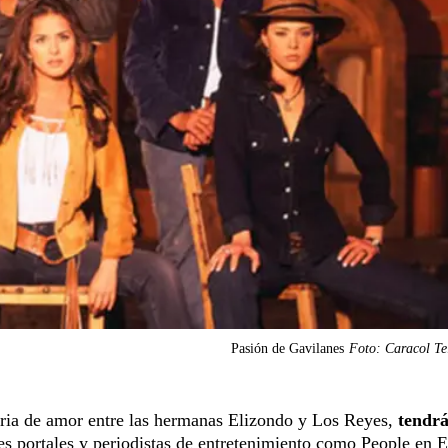
Pasión de Gavilanes
Foto: Caracol Te
toria de amor entre las hermanas Elizondo y Los Reyes,
tendr
es portales y periodistas de entretenimiento como People en 