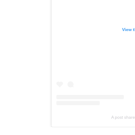
View t
A post shar