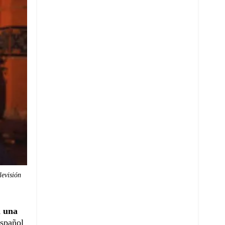
levisión
á una
Español