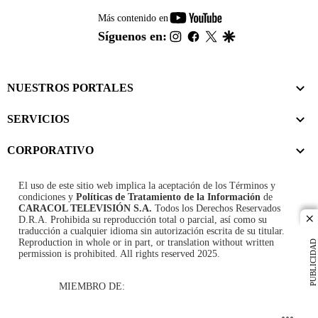
youtube-
Más contenido en
footer
instagram
facebook
twitter
google
Síguenos en:
NUESTROS PORTALES
SERVICIOS
CORPORATIVO
El uso de este sitio web implica la aceptación de los
Términos y
condiciones
y
Políticas de Tratamiento de la Información
de
CARACOL TELEVISIÓN S.A.
Todos los Derechos Reservados
D.R.A. Prohibida su reproducción total o parcial, así como su
cl
traducción a cualquier idioma sin autorización escrita de su titular.
Reproduction in whole or in part, or translation without written
PUBLICIDAD
permission is prohibited. All rights reserved 2025.
MIEMBRO DE: