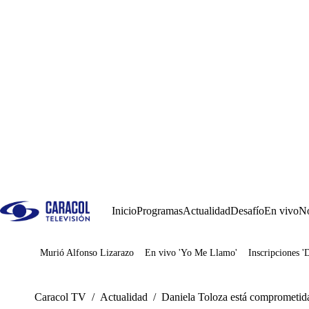
Inicio
Programas
Actualidad
Desafío
En vivo
No
Murió Alfonso Lizarazo
En vivo 'Yo Me Llamo'
Inscripciones '
Juegos
Caracol TV
/
Actualidad
/
Daniela Toloza está comprometida