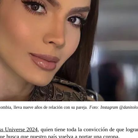
ombia, lleva nueve años de relación con su pareja.
Foto: Instagram @danitolo
ss Universe 2024
, quien tiene toda la convicción de que logra
que busca que nuestro país vuelva a portar una corona.