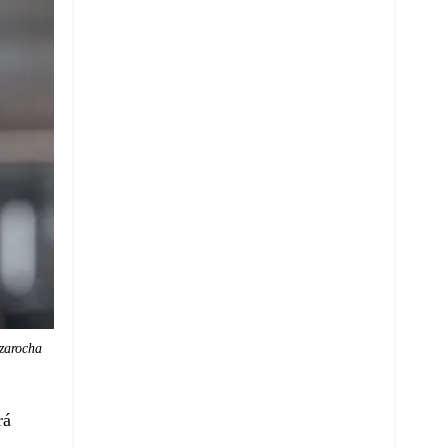
zarocha
rá