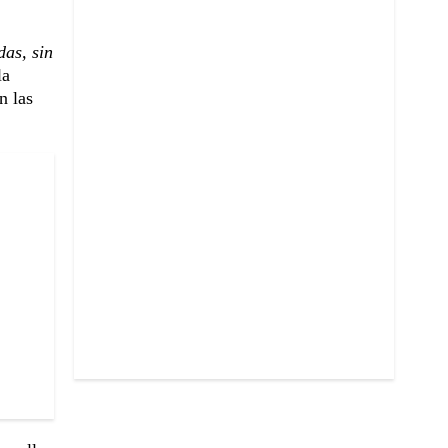
das, sin
la
n las