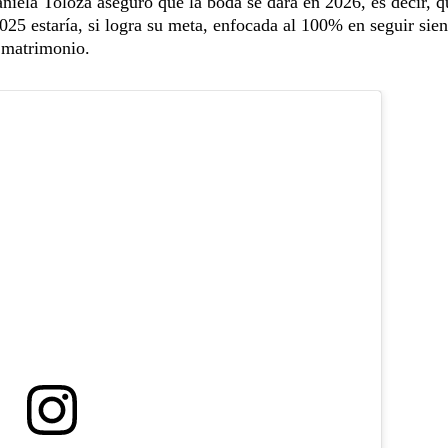
niela Toloza aseguró que la boda se dará en 2026, es decir, q
2025 estaría, si logra su meta, enfocada al 100% en seguir sie
u matrimonio.