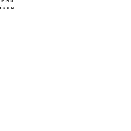
ue ella
ndo una