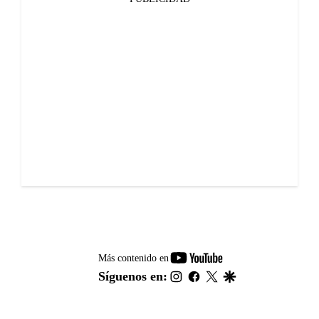
youtube-
Más contenido en
footer
instagram
facebook
twitter
google
Síguenos en: