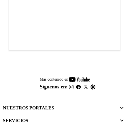
youtube-
Más contenido en
footer
instagram
facebook
twitter
google
Síguenos en:
NUESTROS PORTALES
SERVICIOS