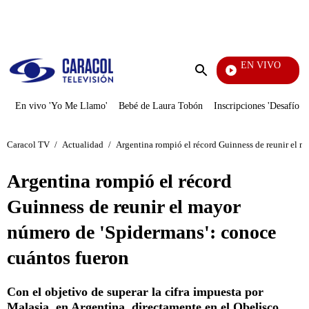
PUBLICIDAD
EN VIVO
La Fi
Enviar
búsqueda
En vivo 'Yo Me Llamo'
Bebé de Laura Tobón
Inscripciones 'Desafío'
Caracol TV
/
Actualidad
/
Argentina rompió el récord Guinness de reunir el m
Argentina rompió el récord
Guinness de reunir el mayor
número de 'Spidermans': conoce
cuántos fueron
Con el objetivo de superar la cifra impuesta por
Malasia, en Argentina, directamente en el Obelisco,