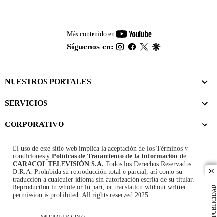
youtube-
Más contenido en
footer
instagram
facebook
twitter
google
Síguenos en:
NUESTROS PORTALES
SERVICIOS
CORPORATIVO
El uso de este sitio web implica la aceptación de los
Términos y
condiciones
y
Políticas de Tratamiento de la Información
de
CARACOL TELEVISIÓN S.A.
Todos los Derechos Reservados
D.R.A. Prohibida su reproducción total o parcial, así como su
cl
traducción a cualquier idioma sin autorización escrita de su titular.
Reproduction in whole or in part, or translation without written
PUBLICIDAD
permission is prohibited. All rights reserved 2025.