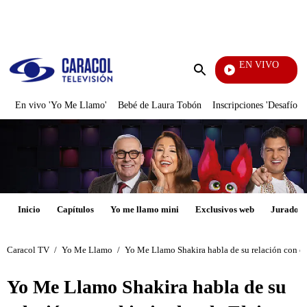
PUBLICIDAD
EN VIVO
Pura Diversión
Enviar
búsqueda
En vivo 'Yo Me Llamo'
Bebé de Laura Tobón
Inscripciones 'Desafío'
Inicio
Capítulos
Yo me llamo mini
Exclusivos web
Jurados
Caracol TV
/
Yo Me Llamo
/
Yo Me Llamo Shakira habla de su relación con el
Yo Me Llamo Shakira habla de su