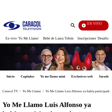
PUBLICIDAD
EN VIVO
Televe
Enviar
búsqueda
En vivo 'Yo Me Llamo'
Bebé de Laura Tobón
Inscripciones 'Desafío'
Inicio
Capítulos
Yo me llamo mini
Exclusivos web
Jurados
Caracol TV
/
Yo Me Llamo
/
Yo Me Llamo Luis Alfonso ya había participado en
Yo Me Llamo Luis Alfonso ya