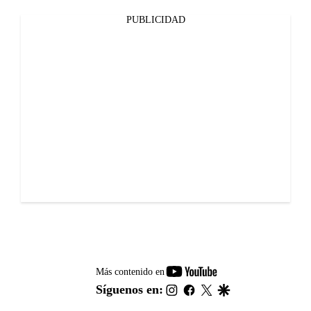
PUBLICIDAD
youtube-
Más contenido en
footer
instagram
facebook
twitter
google
Síguenos en: