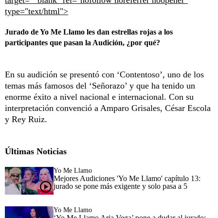
target="_blank" rel="nofollow noreferrer noopener"
type="text/html">
Jurado de Yo Me Llamo les dan estrellas rojas a los
participantes que pasan la Audición, ¿por qué?
En su audición se presentó con ‘Contentoso’, uno de los
temas más famosos del ‘Señorazo’ y que ha tenido un
enorme éxito a nivel nacional e internacional. Con su
interpretación convenció a Amparo Grisales, César Escola
y Rey Ruiz.
Últimas Noticias
Yo Me Llamo
Mejores Audiciones 'Yo Me Llamo' capítulo 13:
jurado se pone más exigente y solo pasa a 5
Yo Me Llamo
‘Yo Me Llamo Aria Vega’ pone a dudar al jurado: