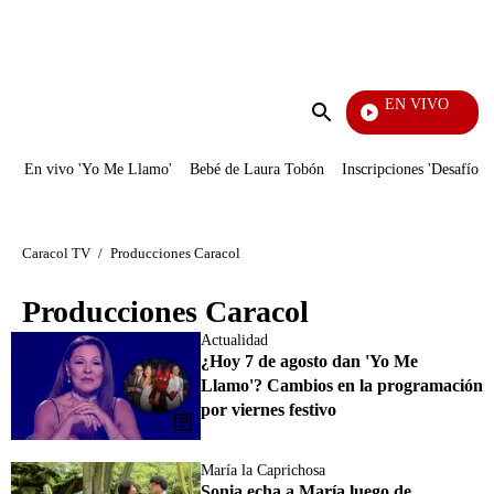
PUBLICIDAD
EN VIVO
Entre Ojos
Enviar
búsqueda
En vivo 'Yo Me Llamo'
Bebé de Laura Tobón
Inscripciones 'Desafío'
Caracol TV
/
Producciones Caracol
Producciones Caracol
Actualidad
¿Hoy 7 de agosto dan 'Yo Me
Llamo'? Cambios en la programación
por viernes festivo
María la Caprichosa
Sonia echa a María luego de