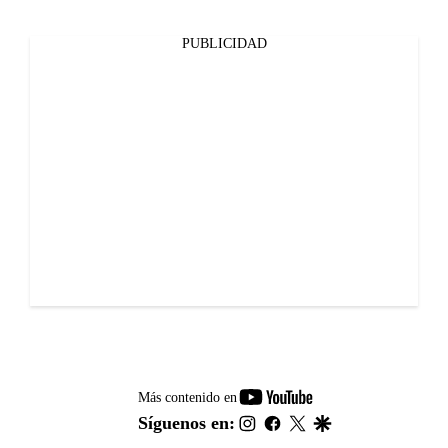
PUBLICIDAD
youtube-
Más contenido en
footer
instagram
facebook
twitter
google
Síguenos en: