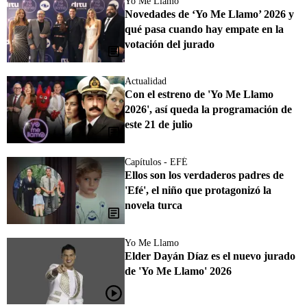
Yo Me Llamo
Novedades de ‘Yo Me Llamo’ 2026 y
qué pasa cuando hay empate en la
votación del jurado
Actualidad
Con el estreno de 'Yo Me Llamo
2026', así queda la programación de
este 21 de julio
Capítulos - EFÉ
Ellos son los verdaderos padres de
'Efé', el niño que protagonizó la
novela turca
Yo Me Llamo
Elder Dayán Díaz es el nuevo jurado
de 'Yo Me Llamo' 2026