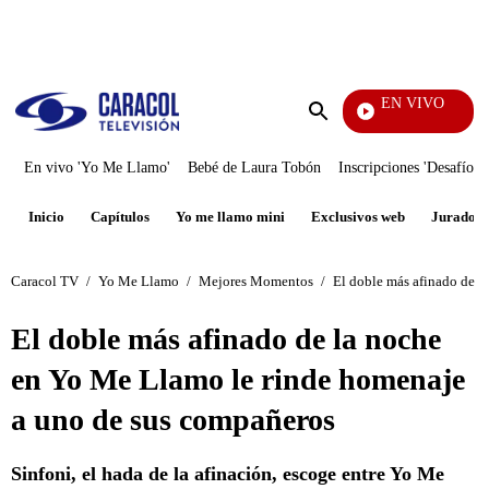
PUBLICIDAD
EN VIVO
Yo Me Llamo
Enviar
búsqueda
En vivo 'Yo Me Llamo'
Bebé de Laura Tobón
Inscripciones 'Desafío'
Inicio
Capítulos
Yo me llamo mini
Exclusivos web
Jurados
Caracol TV
/
Yo Me Llamo
/
Mejores Momentos
/
El doble más afinado de l
El doble más afinado de la noche
en Yo Me Llamo le rinde homenaje
a uno de sus compañeros
Sinfoni, el hada de la afinación, escoge entre Yo Me