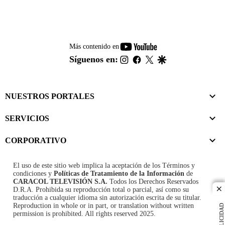
youtube-
Más contenido en
footer
instagram
facebook
twitter
google
Síguenos en:
NUESTROS PORTALES
SERVICIOS
CORPORATIVO
El uso de este sitio web implica la aceptación de los
Términos y
condiciones
y
Políticas de Tratamiento de la Información
de
CARACOL TELEVISIÓN S.A.
Todos los Derechos Reservados
D.R.A. Prohibida su reproducción total o parcial, así como su
cl
traducción a cualquier idioma sin autorización escrita de su titular.
Reproduction in whole or in part, or translation without written
PUBLICIDAD
permission is prohibited. All rights reserved 2025.