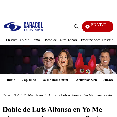
PUBLICIDAD
EN VIVO
Televe
Enviar
búsqueda
En vivo 'Yo Me Llamo'
Bebé de Laura Tobón
Inscripciones 'Desafío'
Inicio
Capítulos
Yo me llamo mini
Exclusivos web
Jurados
Caracol TV
/
Yo Me Llamo
/
Doble de Luis Alfonso en Yo Me Llamo cantaba e
Doble de Luis Alfonso en Yo Me