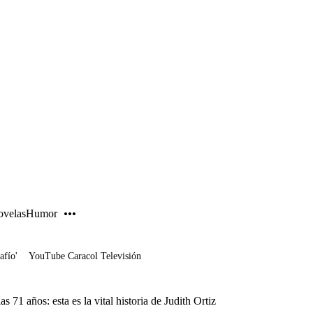
PUBLICIDAD
velas
Humor
afío'
YouTube Caracol Televisión
as 71 años: esta es la vital historia de Judith Ortiz