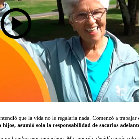
ntendió que la vida no le regalaría nada. Comenzó a trabajar
hijos, asumió sola la responsabilidad de sacarlos adelant
on un hombre muy mujeriego. Me separé y decidí seguir sola 