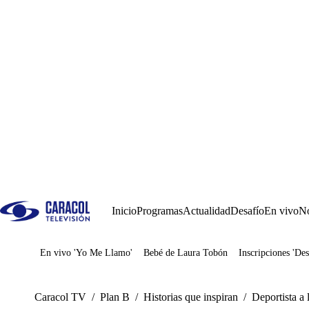
Inicio
Programas
Actualidad
Desafío
En vivo
No
En vivo 'Yo Me Llamo'
Bebé de Laura Tobón
Inscripciones 'Des
Juegos
Caracol TV
/
Plan B
/
Historias que inspiran
/
Deportista a l