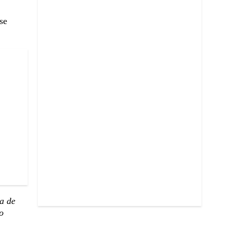
 se
ta de
o