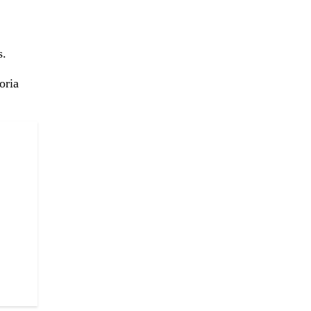
s.
oria