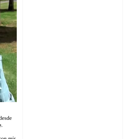
 desde
e
.
con mis