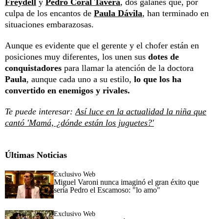
Freydell
y
Pedro Coral Tavera
, dos galanes que, por
culpa de los encantos de
Paula Dávila
, han terminado en
situaciones embarazosas.
Aunque es evidente que el gerente y el chofer están en
posiciones muy diferentes, los unen sus
dotes de
conquistadores
para llamar la atención de la doctora
Paula
, aunque cada uno a su estilo,
lo que los ha
convertido en enemigos y rivales.
Te puede interesar:
Así luce en la actualidad la niña que
cantó 'Mamá, ¿dónde están los juguetes?'
Últimas Noticias
Exclusivo Web
Miguel Varoni nunca imaginó el gran éxito que
sería Pedro el Escamoso: "lo amo"
Exclusivo Web