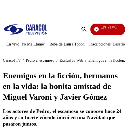
PUBLICIDAD
EN VIVO
También Caerás
Enviar
búsqueda
En vivo 'Yo Me Llamo'
Bebé de Laura Tobón
Inscripciones 'Desafío'
Caracol TV
/
Pedro el escamoso
/
Exclusivo Web
/
Enemigos en la ficción, h
Enemigos en la ficción, hermanos
en la vida: la bonita amistad de
Miguel Varoni y Javier Gómez
Los actores de Pedro, el escamoso se conocen hace 24
años y su fuerte vínculo inició en una Navidad que
pasaron juntos.