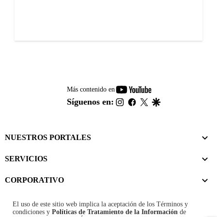
youtube-
Más contenido en
footer
instagram
facebook
twitter
google
Síguenos en:
NUESTROS PORTALES
SERVICIOS
CORPORATIVO
El uso de este sitio web implica la aceptación de los
Términos y
condiciones
y
Políticas de Tratamiento de la Información
de