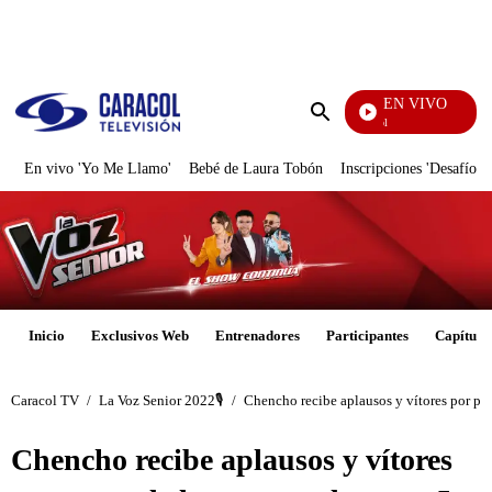
PUBLICIDAD
EN VIVO
Noticias Caracol
Enviar
búsqueda
En vivo 'Yo Me Llamo'
Bebé de Laura Tobón
Inscripciones 'Desafío'
Inicio
Exclusivos Web
Entrenadores
Participantes
Capítulo
Caracol TV
/
La Voz Senior 2022🎙️
/
Chencho recibe aplausos y vítores por par
Chencho recibe aplausos y vítores