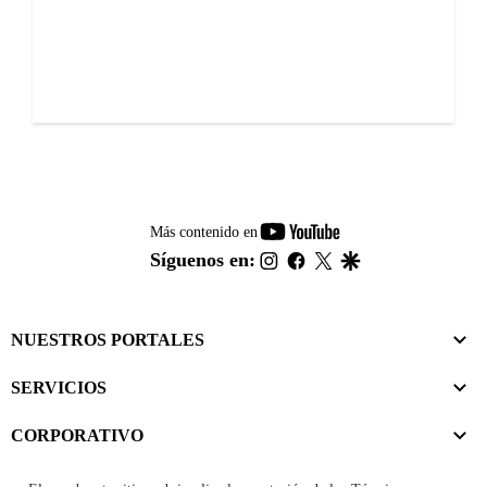
youtube-
Más contenido en
footer
instagram
facebook
twitter
google
Síguenos en:
NUESTROS PORTALES
SERVICIOS
CORPORATIVO