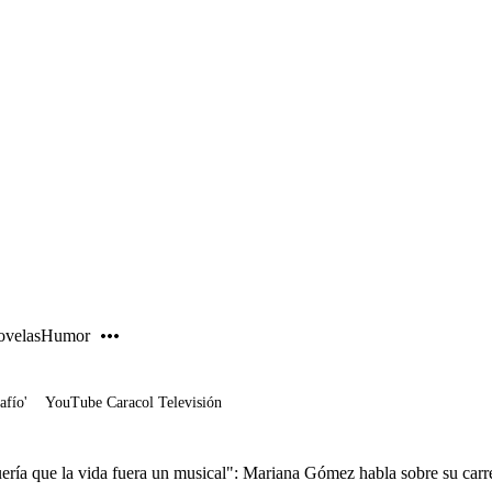
PUBLICIDAD
velas
Humor
afío'
YouTube Caracol Televisión
ería que la vida fuera un musical": Mariana Gómez habla sobre su carrer