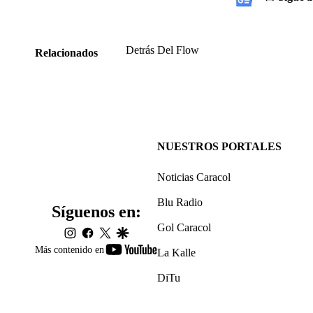
Detrás Del Flow
Relacionados
NUESTROS PORTALES
Noticias Caracol
Blu Radio
Síguenos en:
Gol Caracol
instagram
facebook
twitter
google
youtube-
Más contenido en
La Kalle
footer
DiTu