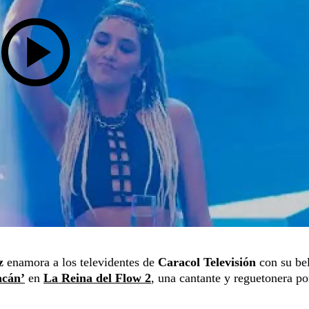
z
enamora a los televidentes de
Caracol Televisión
con su bel
acán’
en
La Reina del Flow 2
, una cantante y reguetonera po