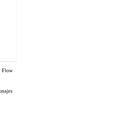
l Flow
onajes