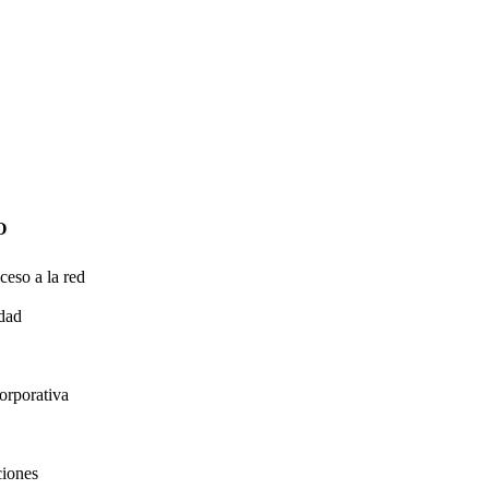
O
ceso a la red
idad
orporativa
ciones