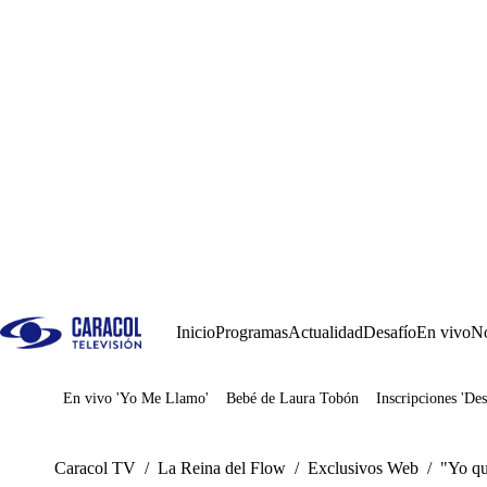
Inicio
Programas
Actualidad
Desafío
En vivo
No
En vivo 'Yo Me Llamo'
Bebé de Laura Tobón
Inscripciones 'Des
Juegos
Caracol TV
/
La Reina del Flow
/
Exclusivos Web
/
"Yo qu