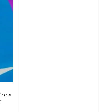
leza y
r