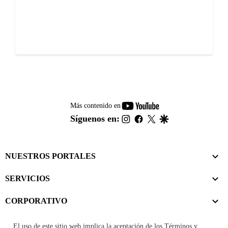
youtube-
Más contenido en
footer
instagram
facebook
twitter
google
Síguenos en:
NUESTROS PORTALES
SERVICIOS
CORPORATIVO
El uso de este sitio web implica la aceptación de los
Términos y