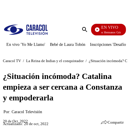
PUBLICIDAD
EN VIVO
Cuentos De Los Hermanos Grimm
Enviar
búsqueda
En vivo 'Yo Me Llamo'
Bebé de Laura Tobón
Inscripciones 'Desafío'
Caracol TV
/
La Reina de Indias y el conquistador
/
¿Situación incómoda? Cat
¿Situación incómoda? Catalina
empieza a ser cercana a Constanza
y empoderarla
Por:
Caracol Televisión
20 de Oct, 2022
Compartir
Actualizado: 20 de oct, 2022