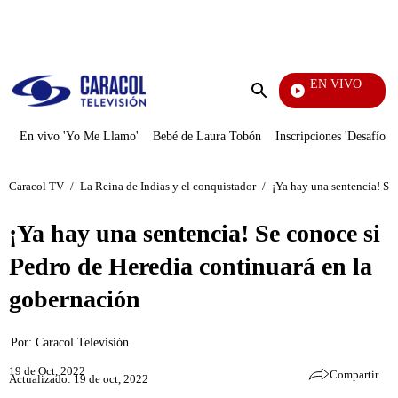
PUBLICIDAD
EN VIVO
Noti
Enviar
búsqueda
En vivo 'Yo Me Llamo'
Bebé de Laura Tobón
Inscripciones 'Desafío'
Caracol TV
/
La Reina de Indias y el conquistador
/
¡Ya hay una sentencia! Se
¡Ya hay una sentencia! Se conoce si
Pedro de Heredia continuará en la
gobernación
Por:
Caracol Televisión
19 de Oct, 2022
Compartir
Actualizado: 19 de oct, 2022