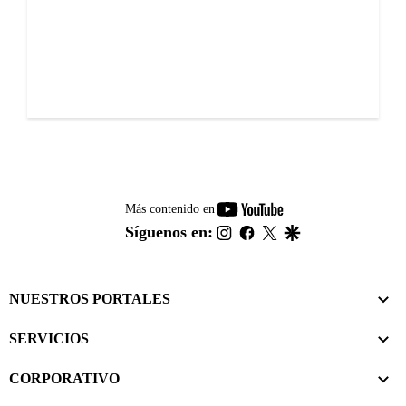
youtube-
Más contenido en
footer
instagram
facebook
twitter
google
Síguenos en:
NUESTROS PORTALES
SERVICIOS
CORPORATIVO