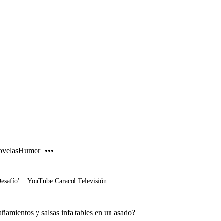
PUBLICIDAD
velas
Humor
Desafío'
YouTube Caracol Televisión
ñamientos y salsas infaltables en un asado?