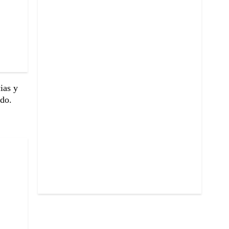
ias y
ado.