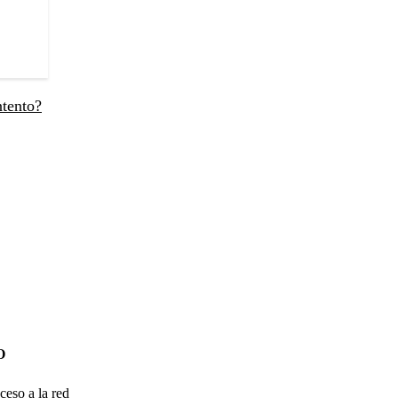
ntento?
O
ceso a la red