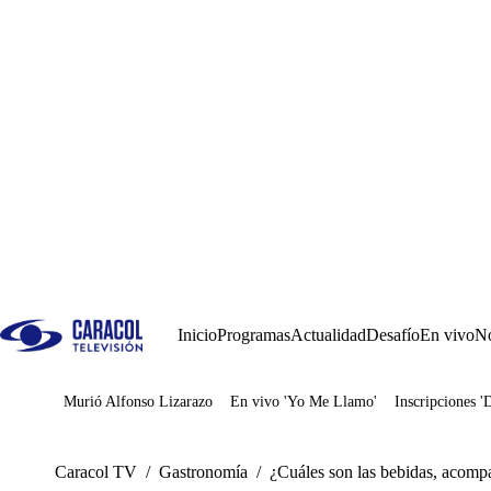
Inicio
Programas
Actualidad
Desafío
En vivo
No
Murió Alfonso Lizarazo
En vivo 'Yo Me Llamo'
Inscripciones '
Juegos
Caracol TV
/
Gastronomía
/
¿Cuáles son las bebidas, acompa