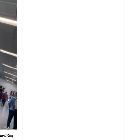
Whatsapp
mus73kg