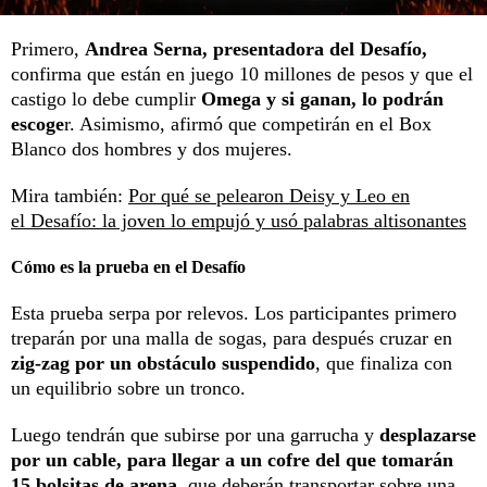
Primero,
Andrea Serna, presentadora del Desafío,
confirma que están en juego 10 millones de pesos y que el
castigo lo debe cumplir
Omega y si ganan, lo podrán
escoge
r. Asimismo, afirmó que competirán en el Box
Blanco dos hombres y dos mujeres.
Mira también:
Por qué se pelearon Deisy y Leo en
el Desafío: la joven lo empujó y usó palabras altisonantes
Cómo es la prueba en el Desafío
Esta prueba serpa por relevos. Los participantes primero
treparán por una malla de sogas, para después cruzar en
zig-zag por un obstáculo suspendido
, que finaliza con
un equilibrio sobre un tronco.
Luego tendrán que subirse por una garrucha y
desplazarse
por un cable, para llegar a un cofre del que tomarán
15 bolsitas de arena,
que deberán transportar sobre una