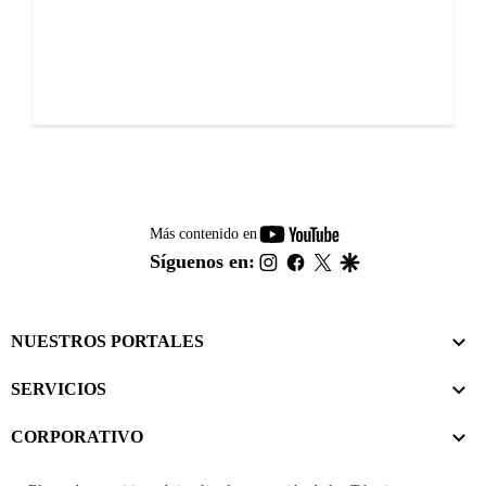
youtube-
Más contenido en
footer
instagram
facebook
twitter
google
Síguenos en:
NUESTROS PORTALES
SERVICIOS
CORPORATIVO