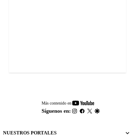
youtube-
Más contenido en
footer
instagram
facebook
twitter
google
Síguenos en:
NUESTROS PORTALES