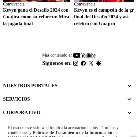
Convivencia
Convivencia
Kevyn gana el Desafío 2024 con
Kevyn es el campeón de la gra
Guajira como su refuerzo: Mira
final del Desafío 2024 y así
la jugada final
celebra con Guajira
youtube-
Más contenido en
footer
instagram
facebook
twitter
google
Síguenos en:
NUESTROS PORTALES
SERVICIOS
CORPORATIVO
El uso de este sitio web implica la aceptación de los
Términos y
condiciones
y
Políticas de Tratamiento de la Información
de