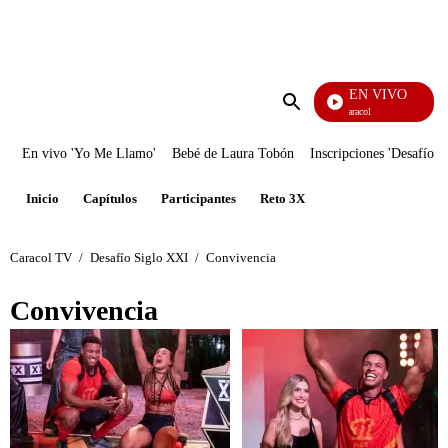
PUBLICIDAD
EN VIVO
Noticias Caracol
Enviar
búsqueda
En vivo 'Yo Me Llamo'
Bebé de Laura Tobón
Inscripciones 'Desafío'
Inicio
Capítulos
Participantes
Reto 3X
Caracol TV
/
Desafío Siglo XXI
/
Convivencia
Convivencia