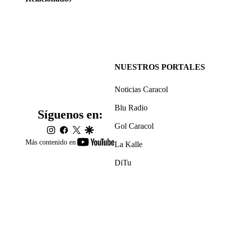
NUESTROS PORTALES
Noticias Caracol
Blu Radio
Síguenos en:
Gol Caracol
instagram
facebook
twitter
google
youtube-
Más contenido en
La Kalle
footer
DiTu