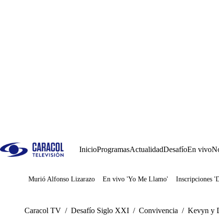
Inicio
Programas
Actualidad
Desafío
En vivo
No
Murió Alfonso Lizarazo
En vivo 'Yo Me Llamo'
Inscripciones '
Juegos
Caracol TV
/
Desafío Siglo XXI
/
Convivencia
/
Kevyn y Da