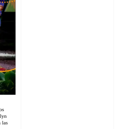
os
rlyn
 las