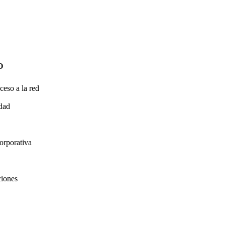
O
ceso a la red
idad
orporativa
ciones