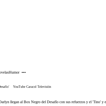
PUBLICIDAD
velas
Humor
Desafío'
YouTube Caracol Televisión
rlyn llegan al Box Negro del Desafío con sus refuerzos y el 'Tino' y el