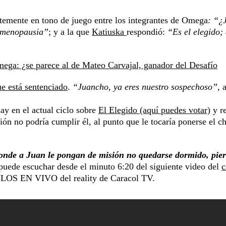
emente en tono de juego entre los integrantes de Omega
: “¿
a menopausia”
; y a la que
Katiuska
respondió:
“Es el elegido; 
mega: ¿se parece al de Mateo Carvajal, ganador del Desafío
ue está sentenciado
.
“Juancho, ya eres nuestro sospechoso”,
a
hay en el actual ciclo sobre
El Elegido (aquí puedes votar)
y re
ón no podría cumplir él, al punto que le tocaría ponerse el c
 Donde a Juan le pongan de misión no quedarse dormido, pier
puede escuchar desde el minuto 6:20 del siguiente video del
c
ULOS EN VIVO del reality de Caracol TV.