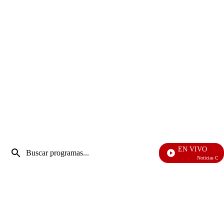
Entrada
EN VIVO
de
Noticias Caracol
Enviar
búsqueda
búsqueda