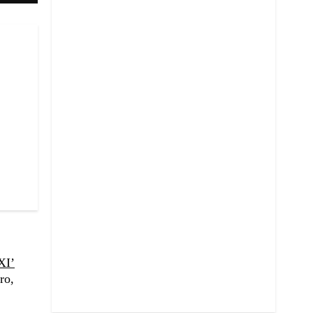
XI’
ro,