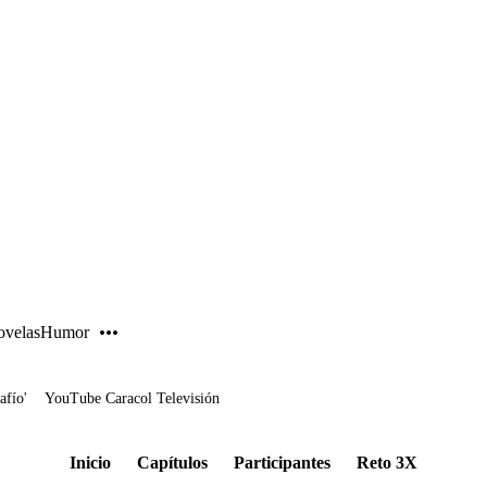
PUBLICIDAD
velas
Humor
afío'
YouTube Caracol Televisión
Inicio
Capítulos
Participantes
Reto 3X