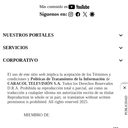
youtube-
Más contenido en
footer
instagram
facebook
twitter
google
Síguenos en:
NUESTROS PORTALES
SERVICIOS
CORPORATIVO
El uso de este sitio web implica la aceptación de los
Términos y
condiciones
y
Políticas de Tratamiento de la Información
de
CARACOL TELEVISIÓN S.A.
Todos los Derechos Reservados
D.R.A. Prohibida su reproducción total o parcial, así como su
cl
traducción a cualquier idioma sin autorización escrita de su titular.
Reproduction in whole or in part, or translation without written
PUBLICIDAD
permission is prohibited. All rights reserved 2025.
MIEMBRO DE: