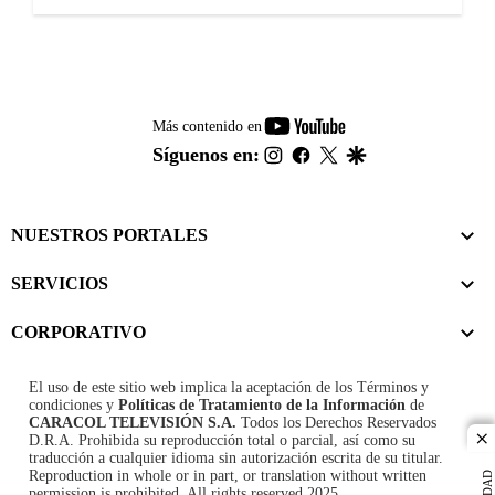
youtube-
Más contenido en
footer
instagram
facebook
twitter
google
Síguenos en:
NUESTROS PORTALES
SERVICIOS
CORPORATIVO
El uso de este sitio web implica la aceptación de los
Términos y
condiciones
y
Políticas de Tratamiento de la Información
de
CARACOL TELEVISIÓN S.A.
Todos los Derechos Reservados
D.R.A. Prohibida su reproducción total o parcial, así como su
cl
traducción a cualquier idioma sin autorización escrita de su titular.
Reproduction in whole or in part, or translation without written
permission is prohibited. All rights reserved 2025.