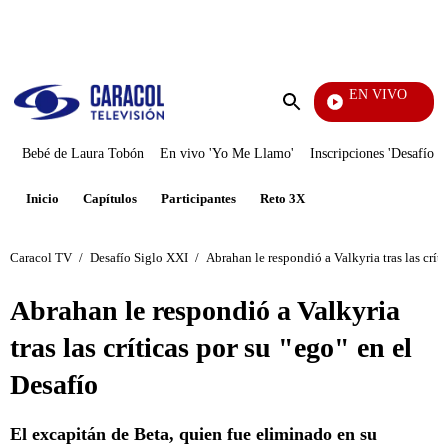
PUBLICIDAD
EN VIVO
Noticias C
Enviar
búsqueda
Bebé de Laura Tobón
En vivo 'Yo Me Llamo'
Inscripciones 'Desafío'
Inicio
Capítulos
Participantes
Reto 3X
Caracol TV
/
Desafío Siglo XXI
/
Abrahan le respondió a Valkyria tras las críti
Abrahan le respondió a Valkyria
tras las críticas por su "ego" en el
Desafío
El excapitán de Beta, quien fue eliminado en su