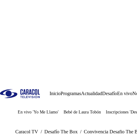
Inicio
Programas
Actualidad
Desafío
En vivo
No
En vivo 'Yo Me Llamo'
Bebé de Laura Tobón
Inscripciones 'Des
Juegos
Caracol TV
/
Desafío The Box
/
Convivencia Desafio The 