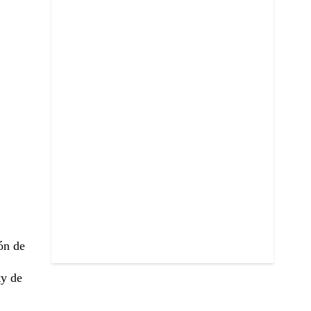
ión de
ty de