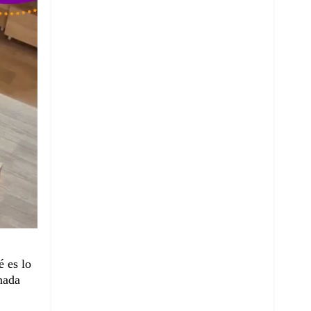
é es lo
 nada