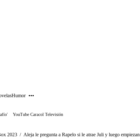
PUBLICIDAD
velas
Humor
afío'
YouTube Caracol Televisión
Box 2023
/
Aleja le pregunta a Rapelo si le atrae Juli y luego empieza