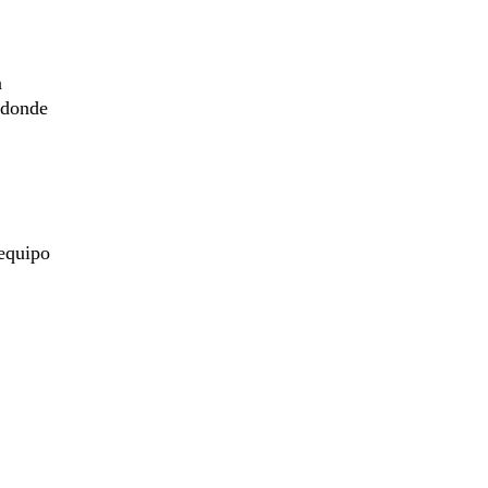
n
 donde
;
 equipo