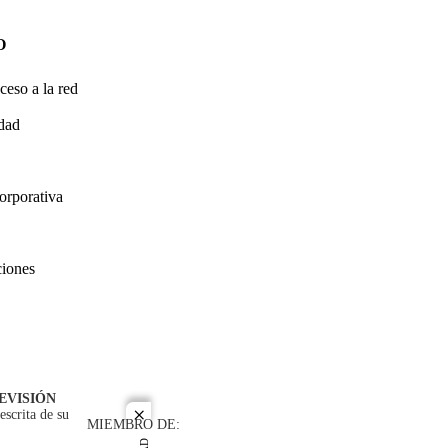
O
ceso a la red
idad
orporativa
ciones
EVISIÓN
escrita de su
close
MIEMBRO DE: