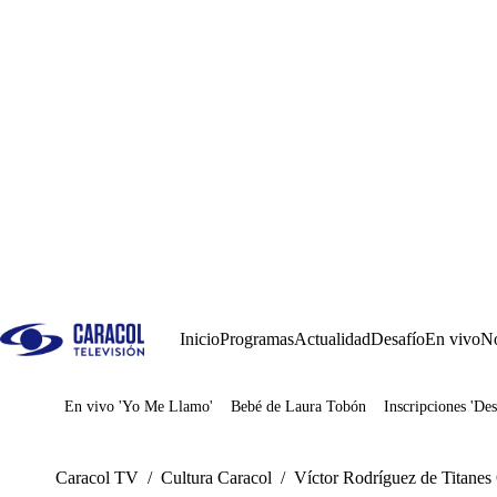
Inicio
Programas
Actualidad
Desafío
En vivo
No
En vivo 'Yo Me Llamo'
Bebé de Laura Tobón
Inscripciones 'Des
Juegos
Caracol TV
/
Cultura Caracol
/
Víctor Rodríguez de Titanes 