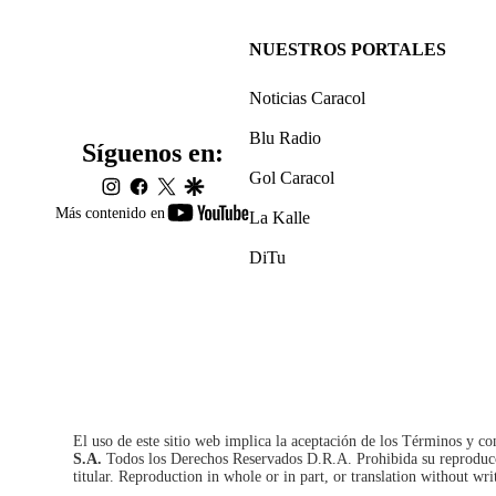
NUESTROS PORTALES
Noticias Caracol
Blu Radio
Síguenos en:
Gol Caracol
instagram
facebook
twitter
google
youtube-
Más contenido en
La Kalle
footer
DiTu
El uso de este sitio web implica la aceptación de los
Términos y co
S.A.
Todos los Derechos Reservados D.R.A. Prohibida su reproducció
titular. Reproduction in whole or in part, or translation without wri