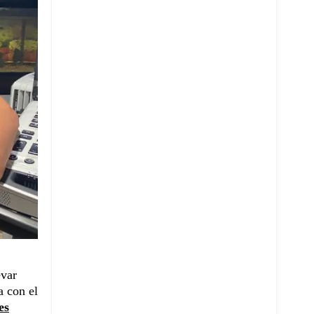
evar
a con el
es