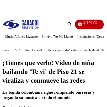
PUBLICIDAD
EN VIVO
La Finca
Enviar
búsqueda
Murió Alfonso Lizarazo
En vivo 'Yo Me Llamo'
Inscripciones 'Desafío
Caracol TV
/
Cultura Caracol
/
¡Tienes que verlo! Video de niña bailando 'Te v
¡Tienes que verlo! Video de niña
bailando 'Te vi' de Piso 21 se
viraliza y conmueve las redes
La banda colombiana sigue rompiendo barreras y
pegando su música en todo el mundo.