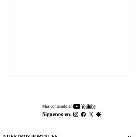
youtube-
Más contenido en
footer
instagram
facebook
twitter
google
Síguenos en:
NUESTROS PORTALES