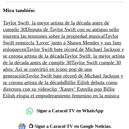
Mira también:
Taylor Swift, la mejor artista de la década antes de
cumplir 30
Disputa de Taylor Swift con su antiguo sello
muestra las tensiones sobre la propiedad musical
Taylor
Swift remezcla 'Lover' junto a Shawn Mendes y sus fans
enloquecen
Taylor Swift bate récord de Michael Jackson y
se corona artista de la década
Taylor Swift, la mejor artista
de la década antes de cumplir 30
Taylor Swift cumple 30
años: Así se convirtió en ícono pop de una
generación
Taylor Swift bate récord de Michael Jackson y
se corona artista de la década
Billie Eilish debuta como
directora con su videoclip ‘Xanny’
Estrella pop Billie
Eilish elogia el empoderamiento femenino en la música
Sigue a Caracol TV en WhatsApp
📺 Sigue a Caracol TV en Google Noticias.