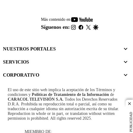
youtube-
Más contenido en
footer
instagram
facebook
twitter
google
Síguenos en:
NUESTROS PORTALES
SERVICIOS
CORPORATIVO
El uso de este sitio web implica la aceptación de los
Términos y
condiciones
y
Políticas de Tratamiento de la Información
de
CARACOL TELEVISIÓN S.A.
Todos los Derechos Reservados
D.R.A. Prohibida su reproducción total o parcial, así como su
cl
traducción a cualquier idioma sin autorización escrita de su titular.
Reproduction in whole or in part, or translation without written
PUBLICIDAD
permission is prohibited. All rights reserved 2025.
MIEMBRO DE: