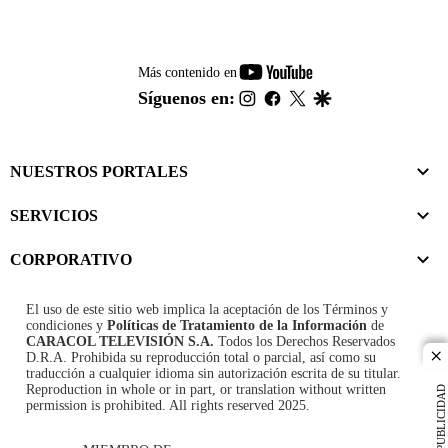
youtube-
Más contenido en
footer
instagram
facebook
twitter
google
Síguenos en:
NUESTROS PORTALES
SERVICIOS
CORPORATIVO
El uso de este sitio web implica la aceptación de los
Términos y
condiciones
y
Políticas de Tratamiento de la Información
de
CARACOL TELEVISIÓN S.A.
Todos los Derechos Reservados
D.R.A. Prohibida su reproducción total o parcial, así como su
cl
traducción a cualquier idioma sin autorización escrita de su titular.
Reproduction in whole or in part, or translation without written
PUBLICIDAD
permission is prohibited. All rights reserved 2025.