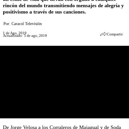
rincón del mundo transmitiendo mensajes de alegría y
positivismo a través de sus canciones.
Por:
Caracol Televisión
1 de Ago, 2019
Compartir
Actualizado: 5 de ago, 2019
De Jorge Velosa a los Corraleros de Majagual y de Soda