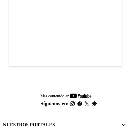
youtube-
Más contenido en
footer
instagram
facebook
twitter
google
Síguenos en:
NUESTROS PORTALES