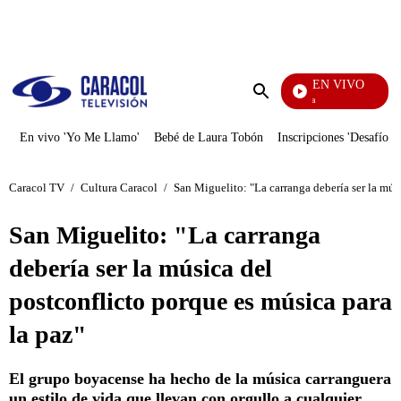
PUBLICIDAD
EN VIVO
Diario De Diana
Enviar
búsqueda
En vivo 'Yo Me Llamo'
Bebé de Laura Tobón
Inscripciones 'Desafío'
Caracol TV
/
Cultura Caracol
/
San Miguelito: "La carranga debería ser la mús
San Miguelito: "La carranga
debería ser la música del
postconflicto porque es música para
la paz"
El grupo boyacense ha hecho de la música carranguera
un estilo de vida que llevan con orgullo a cualquier