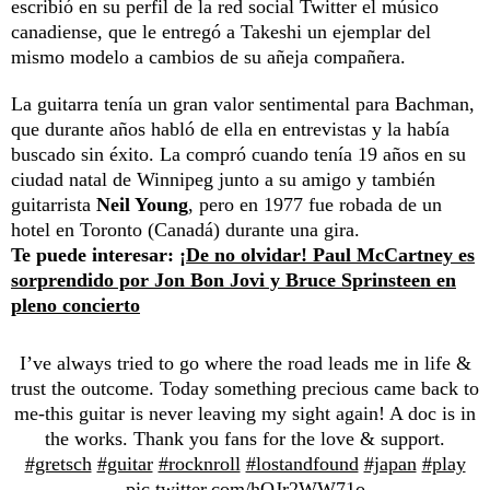
escribió en su perfil de la red social Twitter el músico
canadiense, que le entregó a Takeshi un ejemplar del
mismo modelo a cambios de su añeja compañera.
La guitarra tenía un gran valor sentimental para Bachman,
que durante años habló de ella en entrevistas y la había
buscado sin éxito. La compró cuando tenía 19 años en su
ciudad natal de Winnipeg junto a su amigo y también
guitarrista
Neil Young
, pero en 1977 fue robada de un
hotel en Toronto (Canadá) durante una gira.
Te puede interesar:
¡De no olvidar! Paul McCartney es
sorprendido por Jon Bon Jovi y Bruce Sprinsteen en
pleno concierto
I’ve always tried to go where the road leads me in life &
trust the outcome. Today something precious came back to
me-this guitar is never leaving my sight again! A doc is in
the works. Thank you fans for the love & support.
#gretsch
#guitar
#rocknroll
#lostandfound
#japan
#play
pic.twitter.com/hOJr2WW71o