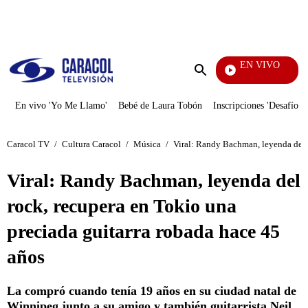
PUBLICIDAD
EN VIVO
Vecin
Enviar
búsqueda
En vivo 'Yo Me Llamo'
Bebé de Laura Tobón
Inscripciones 'Desafío'
Caracol TV
/
Cultura Caracol
/
Música
/
Viral: Randy Bachman, leyenda del r
Viral: Randy Bachman, leyenda del
rock, recupera en Tokio una
preciada guitarra robada hace 45
años
La compró cuando tenía 19 años en su ciudad natal de
Winnipeg junto a su amigo y también guitarrista Neil