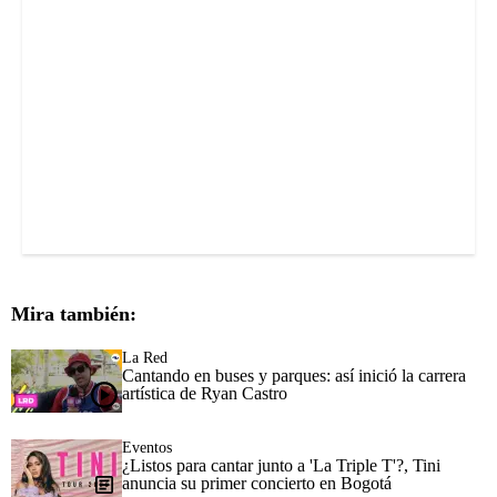
Mira también:
La Red
Cantando en buses y parques: así inició la carrera
artística de Ryan Castro
Eventos
¿Listos para cantar junto a 'La Triple T'?, Tini
anuncia su primer concierto en Bogotá