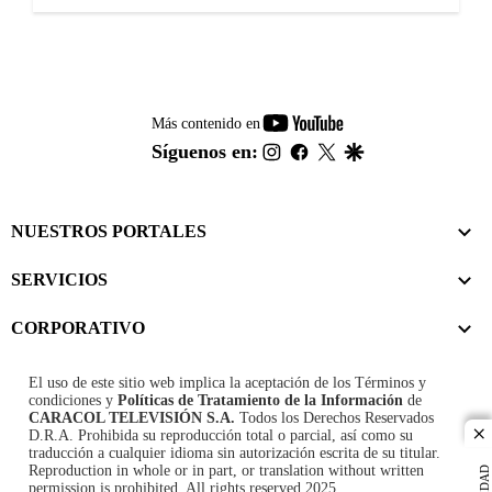
youtube-
Más contenido en
footer
instagram
facebook
twitter
google
Síguenos en:
NUESTROS PORTALES
SERVICIOS
CORPORATIVO
El uso de este sitio web implica la aceptación de los
Términos y
condiciones
y
Políticas de Tratamiento de la Información
de
CARACOL TELEVISIÓN S.A.
Todos los Derechos Reservados
D.R.A. Prohibida su reproducción total o parcial, así como su
cl
traducción a cualquier idioma sin autorización escrita de su titular.
Reproduction in whole or in part, or translation without written
permission is prohibited. All rights reserved 2025.