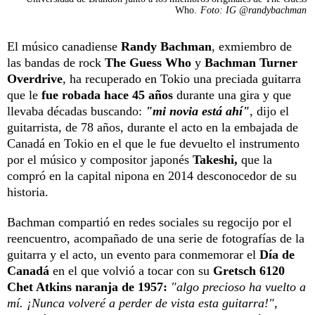
Who.
Foto: IG @randybachman
El músico canadiense
Randy Bachman
, exmiembro de
las bandas de rock
The Guess Who
y
Bachman Turner
Overdrive
, ha recuperado en Tokio una preciada guitarra
que le
fue robada hace 45 años
durante una gira y que
llevaba décadas buscando:
"mi novia está ahí"
, dijo el
guitarrista, de 78 años, durante el acto en la embajada de
Canadá en Tokio en el que le fue devuelto el instrumento
por el músico y compositor japonés
Takeshi,
que la
compró en la capital nipona en 2014 desconocedor de su
historia.
Bachman compartió en redes sociales su regocijo por el
reencuentro, acompañado de una serie de fotografías de la
guitarra y el acto, un evento para conmemorar el
Día de
Canadá
en el que volvió a tocar con su
Gretsch 6120
Chet Atkins naranja de 1957:
"algo precioso ha vuelto a
mí. ¡Nunca volveré a perder de vista esta guitarra!"
,