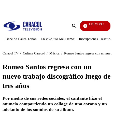
PUBLICIDAD
EN VIVO
Notic
Enviar
búsqueda
Bebé de Laura Tobón
En vivo 'Yo Me Llamo'
Inscripciones 'Desafío'
Caracol TV
/
Cultura Caracol
/
Música
/
Romeo Santos regresa con un nuevo t
Romeo Santos regresa con un
nuevo trabajo discográfico luego de
tres años
Por medio de sus redes sociales, el cantante hizo el
anuncio compartiendo un collage de una corona y un
adelanto de los sonidos de su álbum.