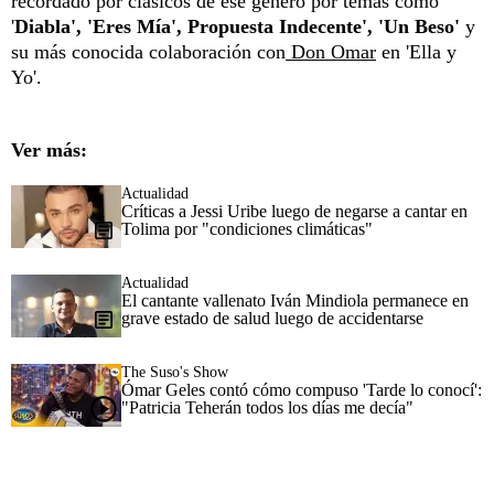
recordado por clásicos de ese género por temas como
'
Diabla', 'Eres Mía', Propuesta Indecente', 'Un Beso'
y
su más conocida colaboración con
Don Omar
en 'Ella y
Yo'.
Ver más:
Actualidad
Críticas a Jessi Uribe luego de negarse a cantar en
Tolima por "condiciones climáticas"
Actualidad
El cantante vallenato Iván Mindiola permanece en
grave estado de salud luego de accidentarse
The Suso's Show
Ómar Geles contó cómo compuso 'Tarde lo conocí':
"Patricia Teherán todos los días me decía"