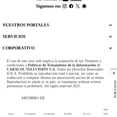
footer
instagram
facebook
twitter
google
Síguenos en:
NUESTROS PORTALES
SERVICIOS
CORPORATIVO
El uso de este sitio web implica la aceptación de los
Términos y
condiciones
y
Políticas de Tratamiento de la Información
de
CARACOL TELEVISIÓN S.A.
Todos los Derechos Reservados
D.R.A. Prohibida su reproducción total o parcial, así como su
cl
traducción a cualquier idioma sin autorización escrita de su titular.
Reproduction in whole or in part, or translation without written
PUBLICIDAD
permission is prohibited. All rights reserved 2025.
MIEMBRO DE:
Inicio
Programas
Actualidad
Desafío
En vivo
Más