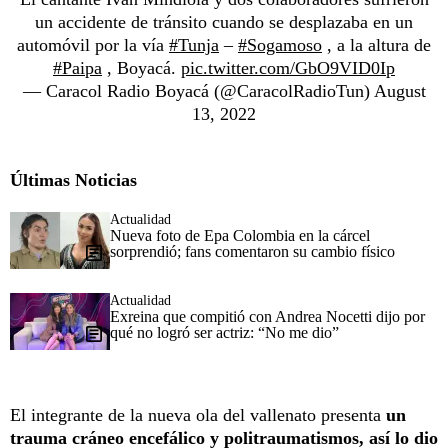
un accidente de tránsito cuando se desplazaba en un
automóvil por la vía
#Tunja
–
#Sogamoso
, a la altura de
#Paipa
, Boyacá.
pic.twitter.com/GbO9VID0Ip
— Caracol Radio Boyacá (@CaracolRadioTun)
August
13, 2022
Últimas Noticias
Actualidad
Nueva foto de Epa Colombia en la cárcel
sorprendió; fans comentaron su cambio físico
Actualidad
Exreina que compitió con Andrea Nocetti dijo por
qué no logró ser actriz: “No me dio”
El integrante de la nueva ola del vallenato presenta
un
trauma cráneo encefálico y politraumatismos, así lo dio