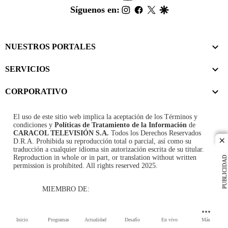
footer
instagram
facebook
twitter
google
Síguenos en:
NUESTROS PORTALES
SERVICIOS
CORPORATIVO
El uso de este sitio web implica la aceptación de los
Términos y
condiciones
y
Políticas de Tratamiento de la Información
de
CARACOL TELEVISIÓN S.A.
Todos los Derechos Reservados
D.R.A. Prohibida su reproducción total o parcial, así como su
cl
traducción a cualquier idioma sin autorización escrita de su titular.
Reproduction in whole or in part, or translation without written
PUBLICIDAD
permission is prohibited. All rights reserved 2025.
MIEMBRO DE:
Inicio
Programas
Actualidad
Desafío
En vivo
Más