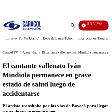
PUBLICIDAD
EN VIVO
Televentas
Enviar
búsqueda
En vivo 'Yo Me Llamo'
Bebé de Laura Tobón
Inscripciones 'Desafío'
Caracol TV
/
Actualidad
/
El cantante vallenato Iván Mindiola permanece en g
El cantante vallenato Iván
Mindiola permanece en grave
estado de salud luego de
accidentarse
El artista transitaba por las vías de Boyacá para llegar
a una de sus presentaciones.