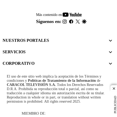
youtube-
Más contenido en
footer
instagram
facebook
twitter
google
Síguenos en:
NUESTROS PORTALES
SERVICIOS
CORPORATIVO
El uso de este sitio web implica la aceptación de los
Términos y
condiciones
y
Políticas de Tratamiento de la Información
de
CARACOL TELEVISIÓN S.A.
Todos los Derechos Reservados
D.R.A. Prohibida su reproducción total o parcial, así como su
cl
traducción a cualquier idioma sin autorización escrita de su titular.
Reproduction in whole or in part, or translation without written
PUBLICIDAD
permission is prohibited. All rights reserved 2025.
MIEMBRO DE: