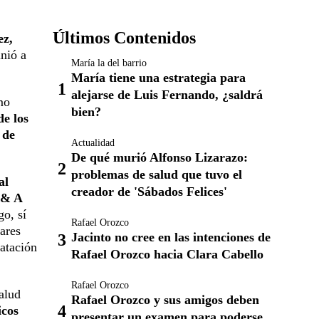
Últimos Contenidos
ez,
nió a
María la del barrio
María tiene una estrategia para
alejarse de Luis Fernando, ¿saldrá
mo
bien?
de los
 de
Actualidad
De qué murió Alfonso Lizarazo:
problemas de salud que tuvo el
al
creador de 'Sábados Felices'
 & A
o, sí
Rafael Orozco
lares
Jacinto no cree en las intenciones de
atación
Rafael Orozco hacia Clara Cabello
Rafael Orozco
alud
Rafael Orozco y sus amigos deben
icos
presentar un examen para poderse