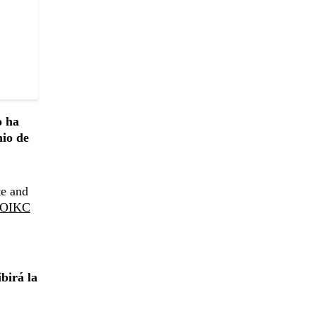
o ha
nio de
te and
kFOIKC
birá la