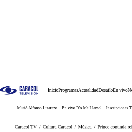
Inicio
Programas
Actualidad
Desafío
En vivo
No
Murió Alfonso Lizarazo
En vivo 'Yo Me Llamo'
Inscripciones '
Juegos
Caracol TV
/
Cultura Caracol
/
Música
/
Prince continúa r