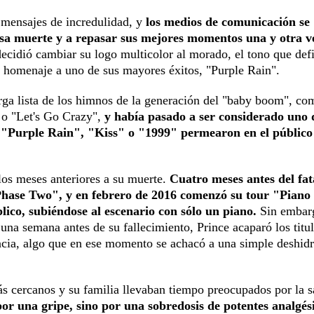
e mensajes de incredulidad, y
los medios de comunicación se
osa muerte y a repasar sus mejores momentos una y otra v
ecidió cambiar su logo multicolor al morado, el tono que defi
dir homenaje a uno de sus mayores éxitos, "Purple Rain".
arga lista de los himnos de la generación del "baby boom", co
 o "Let's Go Crazy",
y había pasado a ser considerado uno 
 "Purple Rain", "Kiss" o "1999" permearon en el público
los meses anteriores a su muerte.
Cuatro meses antes del fat
Phase Two", y en febrero de 2016 comenzó su tour "Piano
ico, subiéndose al escenario con sólo un piano.
Sin embarg
una semana antes de su fallecimiento, Prince acaparó los titu
ncia, algo que en ese momento se achacó a una simple deshidr
s cercanos y su familia llevaban tiempo preocupados por la s
por una gripe, sino por una sobredosis de potentes analgés