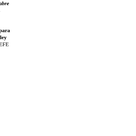
abre
s
 para
ley
 EFE