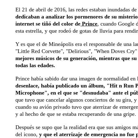
El 21 de abril de 2016, las redes estaban inundadas d
dedicaban a analizar los pormenores de su misteri
internet se tiñó del color de
Prince
, cuando Google d
esta estrella, y que rodeó de gotas de lluvia para ren
Y es que el de Mineápolis era el responsable de una l
"Little Red Corvette", "Delirious", "When Doves Cry"
mejores músicos de su generación, mientras que su
todas las edades.
Prince había sabido dar una imagen de normalidad en 
desenlace, había publicado un álbum, "Hit n Run 
Microphone", en el que se "desnudaba" ante el públ
que tuvo que cancelar algunos conciertos de su gira, y 
cuando su avión privado tuvo que aterrizar de emerge
y al hecho de que se estaba recuperando de una gripe.
Después se supo que la realidad era que sus amigos má
del icono,
y que el aterrizaje de emergencia no fue 