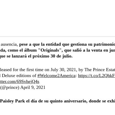
 ausencia,
pese a que la entidad que gestiona su patrimoni
a, como el álbum "Originals", que salió a la venta en ju
e se lanzará el próximo 30 de julio.
leased for the first time on July 30, 2021, by The Prince Esta
nd Deluxe editions of
#Welcome2America
:
https://t.co/L2Qh
itter.com/69SvhejQ4s
 (@prince)
April 9, 2021
aisley Park el día de su quinto aniversario, donde se exhi