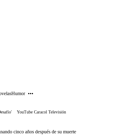
PUBLICIDAD
velas
Humor
Desafío'
YouTube Caracol Televisión
einando cinco años después de su muerte