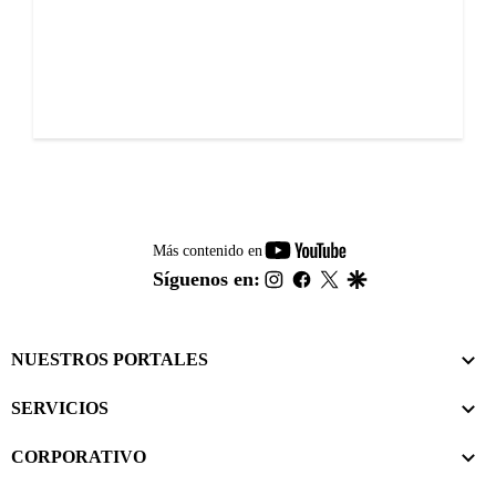
youtube-
Más contenido en
footer
instagram
facebook
twitter
google
Síguenos en:
NUESTROS PORTALES
SERVICIOS
CORPORATIVO