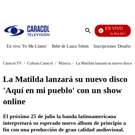
PUBLICIDAD
EN VIVO
Se Dice De Mí
Enviar
búsqueda
En vivo 'Yo Me Llamo'
Bebé de Laura Tobón
Inscripciones 'Desafío'
Caracol TV
/
Cultura Caracol
/
Música
/
La Matilda lanzará su nuevo disco '
La Matilda lanzará su nuevo disco
'Aquí en mi pueblo' con un show
online
El próximo 25 de julio la banda latinoamericana
interpretará su esperado nuevo álbum de principio a
fin con una producción de gran calidad audiovisual.