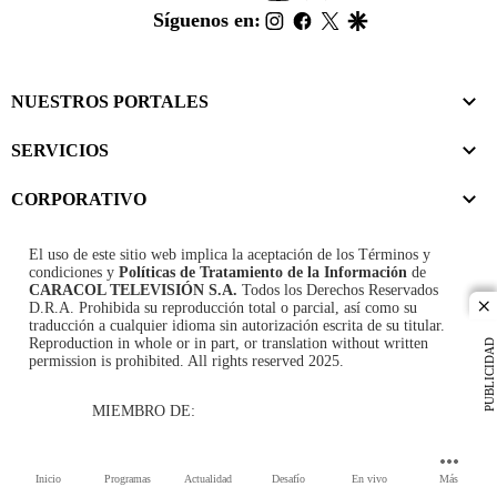
footer
instagram
facebook
twitter
google
Síguenos en:
NUESTROS PORTALES
SERVICIOS
CORPORATIVO
El uso de este sitio web implica la aceptación de los
Términos y
condiciones
y
Políticas de Tratamiento de la Información
de
CARACOL TELEVISIÓN S.A.
Todos los Derechos Reservados
D.R.A. Prohibida su reproducción total o parcial, así como su
cl
traducción a cualquier idioma sin autorización escrita de su titular.
Reproduction in whole or in part, or translation without written
PUBLICIDAD
permission is prohibited. All rights reserved 2025.
MIEMBRO DE:
Inicio
Programas
Actualidad
Desafío
En vivo
Más