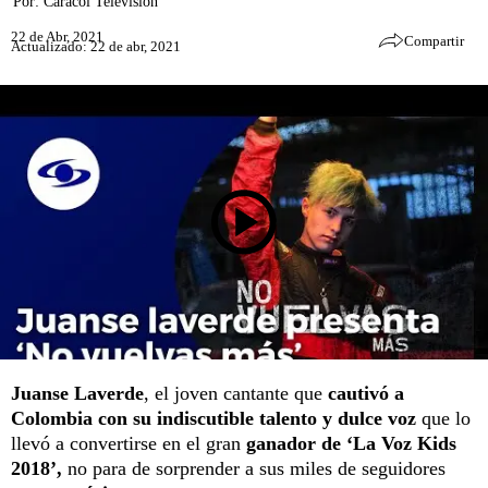
Por:
Caracol Televisión
22 de Abr, 2021
Compartir
Actualizado: 22 de abr, 2021
Juanse Laverde
, el joven cantante que
cautivó a
Colombia con su indiscutible talento y dulce voz
que lo
llevó a convertirse en el gran
ganador de ‘La Voz Kids
2018’,
no para de sorprender a sus miles de seguidores