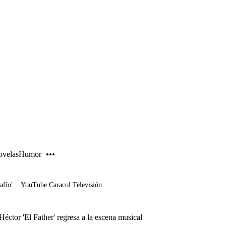
PUBLICIDAD
velas
Humor
afío'
YouTube Caracol Televisión
Héctor 'El Father' regresa a la escena musical