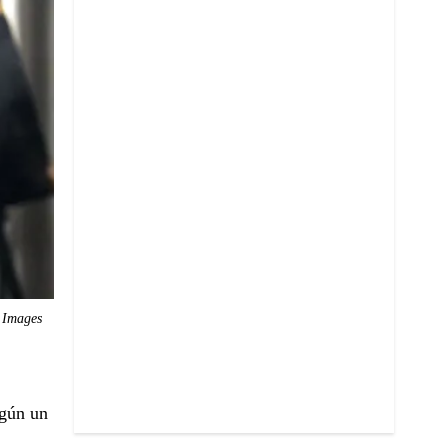
 Images
egún un