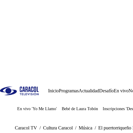
Inicio
Programas
Actualidad
Desafío
En vivo
No
En vivo 'Yo Me Llamo'
Bebé de Laura Tobón
Inscripciones 'Des
Juegos
Caracol TV
/
Cultura Caracol
/
Música
/
El puertorriqueño 