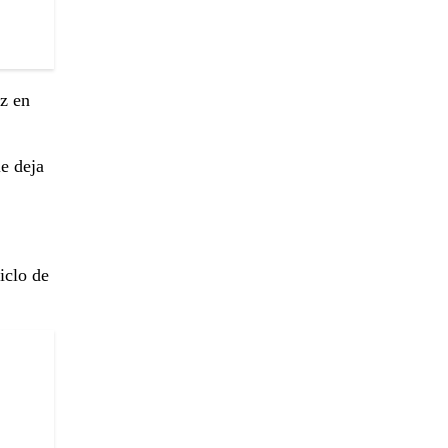
ez en
le deja
iclo de