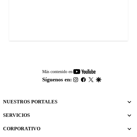
youtube-
Más contenido en
footer
instagram
facebook
twitter
google
Síguenos en:
NUESTROS PORTALES
SERVICIOS
CORPORATIVO