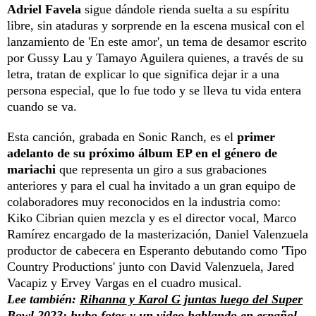
Adriel Favela
sigue dándole rienda suelta a su espíritu
libre, sin ataduras y sorprende en la escena musical con el
lanzamiento de 'En este amor', un tema de desamor escrito
por Gussy Lau y Tamayo Aguilera quienes, a través de su
letra, tratan de explicar lo que significa dejar ir a una
persona especial, que lo fue todo y se lleva tu vida entera
cuando se va.
Esta canción, grabada en Sonic Ranch, es el
primer
adelanto de su próximo álbum EP en el género de
mariachi
que representa un giro a sus grabaciones
anteriores y para el cual ha invitado a un gran equipo de
colaboradores muy reconocidos en la industria como:
Kiko Cibrian quien mezcla y es el director vocal, Marco
Ramírez encargado de la masterización, Daniel Valenzuela
productor de cabecera en Esperanto debutando como 'Tipo
Country Productions' junto con David Valenzuela, Jared
Vacapiz y Ervey Vargas en el cuadro musical.
Lee también:
Rihanna y Karol G juntas luego del Super
Bowl 2023: hubo fotos y un video hablando en español