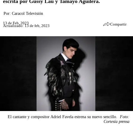
escrita por Gussy Lau y Tamayo Aguilera.
Por:
Caracol Televisión
13 de Feb, 2023
Compartir
Actualizado: 13 de feb, 2023
El cantante y compositor Adriel Favela estrena su nuevo sencillo.
Foto:
Cortesía prensa