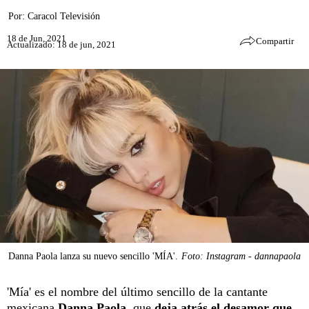
Por:
Caracol Televisión
18 de Jun, 2021
Compartir
Actualizado: 18 de jun, 2021
Danna Paola lanza su nuevo sencillo 'MÍA'.
Foto: Instagram - dannapaola
'Mía' es el nombre del último sencillo de la cantante
mexicana
Danna Paola
,
que
deja atrás el desamor que