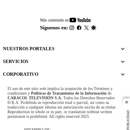
youtube-
Más contenido en
footer
instagram
facebook
twitter
google
Síguenos en:
NUESTROS PORTALES
SERVICIOS
CORPORATIVO
El uso de este sitio web implica la aceptación de los
Términos y
condiciones
y
Políticas de Tratamiento de la Información
de
CARACOL TELEVISIÓN S.A.
Todos los Derechos Reservados
D.R.A. Prohibida su reproducción total o parcial, así como su
cl
traducción a cualquier idioma sin autorización escrita de su titular.
Reproduction in whole or in part, or translation without written
PUBLICIDAD
permission is prohibited. All rights reserved 2025.
MIEMBRO DE: